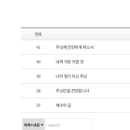
번호
41
주님께 찬양하게 하소서
40
내게 가장 귀한 것
39
나의 힘이 되신 주님
38
주님만을 찬양합니다
37
예수의 길