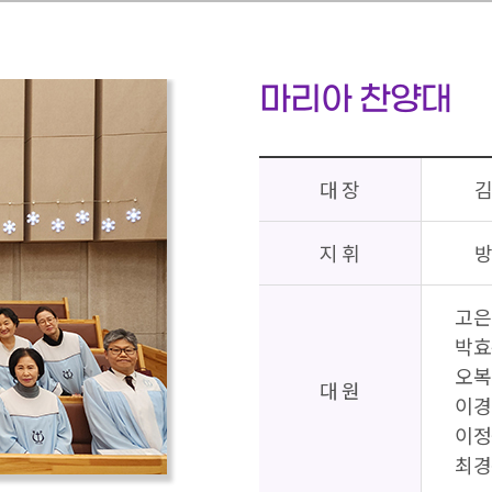
마리아 찬양대
대 장
지 휘
고은
박효
오복
대 원
이경
이정
최경