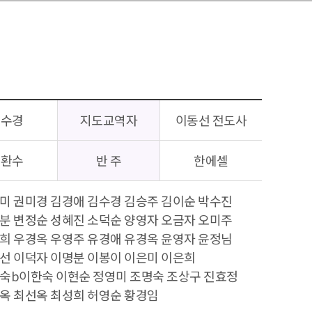
김수경
지도교역자
이동선 전도사
방환수
반 주
한에셀
미 권미경 김경애 김수경 김승주 김이순 박수진
분 변정순 성혜진 소덕순 양영자 오금자 오미주
희 우경옥 우영주 유경애 유경옥 윤영자 윤정님
선 이덕자 이명분 이봉이 이은미 이은희
숙b이한숙 이현순 정영미 조명숙 조상구 진효정
옥 최선옥 최성희 허영순 황경임